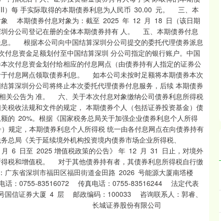
QFII）每 手实际取得的本期债券利息为人民币 30.00 元。 三、本
本期债券付息对象为：截至 2025 年 12 月 18 日（该日期
深圳分公司登记在册的全体本期债券持有 人。 五、本期债券付息
派息。 根据本公司向中国结算深圳分公司提交的委托代理债券派息
本次付息资金足额划付至中国结算深圳 分公司指定的银行账户。中国
券本次付息资金划付给相应的付息网点（由债券持有人指定的证券公
者于付息网点领取债券利息。 如本公司未按时足额将本期债券本次
国结算深圳分公司将终止本次委托代理债券付息服务，后续 本期债券
相关公告为 准。 六、关于本次付息对象缴纳公司债券利息所得税
关税收法规和文件的规定， 本期债券个人（包括证券投资基金）债
额的 20%。根据《国家税务总局关于加强企业债券利息个人所得
号）规定，本期债券利息个人所得税 统一由各付息网点在向债券持有
务总局《关于延续境外机构投资境内债券市场企业所得税、
 6 日至 2025 增值税政策的公告》 年 12 月 31 日止，对境外
所得税和增值税。 对于其他债券持有者，其债券利息所得税自行缴
广东省深圳市福田区福田街道金田路 2026 号能源大厦南塔楼
0755-83516072 传真电话：0755-83516244 法定代表
国信证券大厦 4 层 邮政编码：100033 咨询联系人：郭睿、
6 特此公告。 长城证券股份有限公司