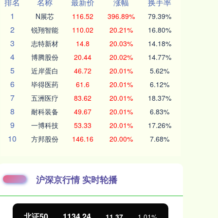
排名
名称
最新价
涨幅
换手率
1
N展芯
116.52
396.89%
79.39%
2
锐翔智能
110.02
20.21%
16.80%
3
志特新材
14.8
20.03%
14.18%
4
博腾股份
20.44
20.02%
14.77%
5
近岸蛋白
46.72
20.01%
5.62%
6
毕得医药
61.6
20.01%
6.12%
7
五洲医疗
83.62
20.01%
18.37%
8
耐科装备
49.67
20.01%
6.83%
9
一博科技
53.33
20.01%
17.26%
10
方邦股份
146.16
20.00%
7.68%
沪深京行情 实时轮播
北证50
1134.24
创
11.37
1.01%