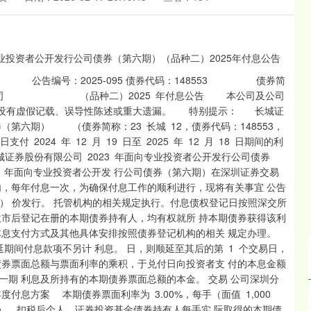
编号：2025-095 债券代码：148553 债券简
司 （品种二）2025 年付息公告 本公司及公司
 没有虚假记载、误导性陈述或重大遗漏。 特别提示： 长城证
（第六期） （债券简称：23 长城 12，债券代码：148553，
支付 2024 年 12 月 19 日至 2025 年 12 月 18 日期间的利
《长城证券股份有限公司 2023 年面向专业投资者公开发行公司债券
3 年面向专业投资者公开发 行公司债券（第六期）在深圳证券交易
内，每年付息一次，为确保付息工作的顺利进行，现将有关事宜 公告
） 价发行。 托管机构的相关规定执行。付息债权登记日按照深交所
收市后登记在册的本期债券持有人，均有权就所 持本期债券获得该利
本息支付方式及其他具体安排按照债券登记机构的相关 规定办理。
期间付息款项不另计 利息。 日，则顺延至其后的第 1 个交易日，
债券票面总额与票面利率的乘积，于兑付日向投资者支 付的本息金额
期 利息及所持有的本期债券票面总额的本金。 交易 公司深圳分
息方案 本期债券票面利率为 3.00%，每手（面值 1,000
沪深300
4694.44
含税），扣税后个人、证券投资基金债券持有人每手实 际取得的本期债
.42%
43.13
0.93%