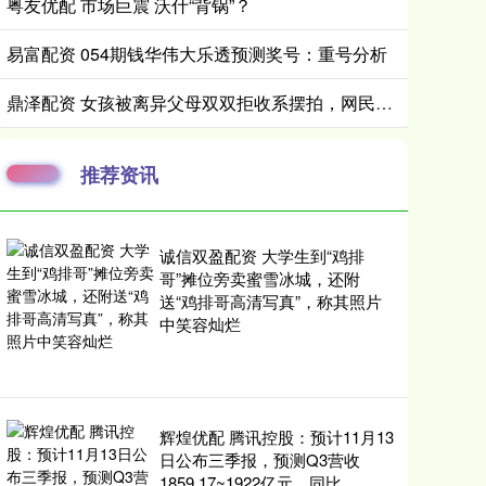
粤友优配 市场巨震 沃什“背锅”？
易富配资 054期钱华伟大乐透预测奖号：重号分析
鼎泽配资 女孩被离异父母双双拒收系摆拍，网民捏造故事情节被罚
推荐资讯
诚信双盈配资 大学生到“鸡排
哥”摊位旁卖蜜雪冰城，还附
送“鸡排哥高清写真”，称其照片
中笑容灿烂
辉煌优配 腾讯控股：预计11月13
日公布三季报，预测Q3营收
1859.17~1922亿元，同比