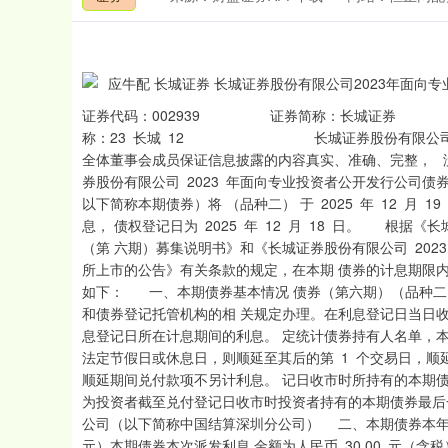
证券代码：002939 证券简称：长城证券 公告
称：23 长城 12 长城证券股份有限公
全体董事会成员保证信息披露的内容真实、准确、完整，
券股份有限公司 2023 年面向专业投资者公开发行公司债券
以下简称本期债券）将 （品种二） 于 2025 年 12 月 19 日
息， 债权登记日为 2025 年 12 月 18 日。 根据
（第 六期）募集说明书》和《长城证券股份有限公司 202
所上市的公告》有关条款的规定，在本期 债券的计息期限
如下： 一、本期债券基本情况 债券（第六期）（品种二
和债券登记托管机构的相 关规定办理。在利息登记日当日
息登记日所在计息期间的利息。 定统计债券持有人名单，
法定节假日或休息日，则顺延至其后的第 1 个交易日，顺延
顺延期间兑付款项不另计利息。 记日收市时所持有的本期
为投资者截至兑付登记日收市时投资者持有的本期债券最后一
公司（以下简称中国结算深圳分公司） 二、本期债券本年度付
深证成指
14311.01
.68
1.02%
元）本期债券本次派发利息 金额为人民币 30.00 元（
200.89
1