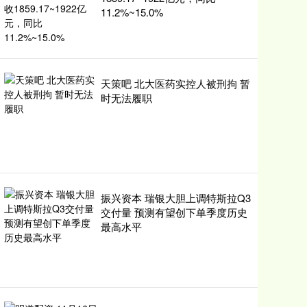
11.2%~15.0%
天策吧 北大医药实控人被刑拘 暂
时无法履职
振兴资本 瑞银大胆上调特斯拉Q3
交付量 预测有望创下单季度历史
最高水平