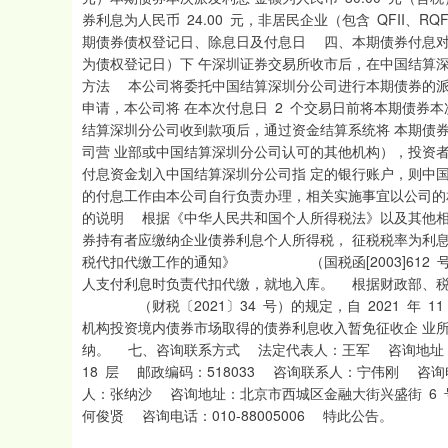
券利息为人民币 24.00 元，非居民企业（包含 QFII、R
期债券债权登记日、除息日及付息日 四、本期债券付息对象 
为债权登记日）下 午深圳证券交易所收市后，在中国结算
方法 本公司将委托中国结算深圳分公司进行本期债券的
申请，本公司将 在本次付息日 2 个交易日前将本期债券
结算深圳分公司收到款项后，通过资金结算系统将 本期债
司营 业部或中国结算深圳分公司认可的其他机构），投资
付息资金划入中国结算深圳分公司指 定的银行账户，则中
的付息工作由本公司自行负责办理，相关实施事宜以公司的
的说明 根据《中华人民共和国个人所得税法》以及其他相
券持有者应缴纳企业债券利息个人所得税， 征税税率为利息
税代扣代缴工作的通知》 （国税函[2003]612 
人支付利息时负责代扣代缴，就地入库。 根据财政部、税
（财税〔2021〕34 号）的规定，自 2021 年 11 月
机构投资境内债券市场取得的债券利息收入暂免征收企 业
纳。 七、咨询联系方式 法定代表人：王军 咨询地址：
18 层 邮政编码：518033 咨询联系人：宁伟刚 咨询电话：
人：张纳沙 咨询地址：北京市西城区金融大街兴盛街 6 号
何俊贤 咨询电话：010-8800500