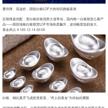
屡停牌、高溢价，国投白银LOF大热却仍跑输基准
近期维嘉优配，受白银价格强势大涨带动，国内唯一白银期货公募产
品——国投瑞银白银期货LOF市场热度飙升，波动幅度急剧放大。
基金风云 9 183 12-14 20:00
白银、铜比翼齐飞成投资新宠，“穷人的黄金”为何如此耀眼
2025年倒数之际，白银和铜取代黄金成为投资者押注最大的两个贵金