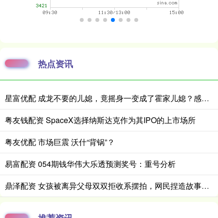
热点资讯
星富优配 成龙不要的儿媳，竟摇身一变成了霍家儿媳？感到意外的何止他一人
粤友钱配资 SpaceX选择纳斯达克作为其IPO的上市场所
粤友优配 市场巨震 沃什“背锅”？
易富配资 054期钱华伟大乐透预测奖号：重号分析
鼎泽配资 女孩被离异父母双双拒收系摆拍，网民捏造故事情节被罚