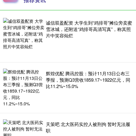
推荐资讯
诚信双盈配资 大学生到“鸡排哥”摊位旁卖蜜
雪冰城，还附送“鸡排哥高清写真”，称其照
片中笑容灿烂
辉煌优配 腾讯控股：预计11月13日公布三
季报，预测Q3营收1859.17~1922亿元，同
比11.2%~15.0%
天策吧 北大医药实控人被刑拘 暂时无法履
职