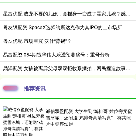
星富优配 成龙不要的儿媳，竟摇身一变成了霍家儿媳？感到意外的何止他一人
粤友钱配资 SpaceX选择纳斯达克作为其IPO的上市场所
粤友优配 市场巨震 沃什“背锅”？
易富配资 054期钱华伟大乐透预测奖号：重号分析
鼎泽配资 女孩被离异父母双双拒收系摆拍，网民捏造故事情节被罚
推荐资讯
诚信双盈配资 大学生到“鸡排哥”摊位旁卖蜜
雪冰城，还附送“鸡排哥高清写真”，称其照
片中笑容灿烂